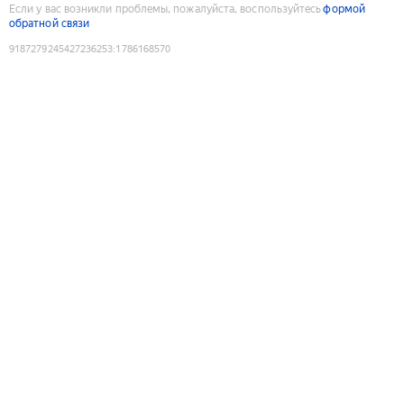
Если у вас возникли проблемы, пожалуйста, воспользуйтесь
формой
обратной связи
9187279245427236253
:
1786168570