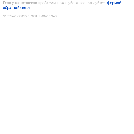
Если у вас возникли проблемы, пожалуйста, воспользуйтесь
формой
обратной связи
9193142538016557891
:
1786255940