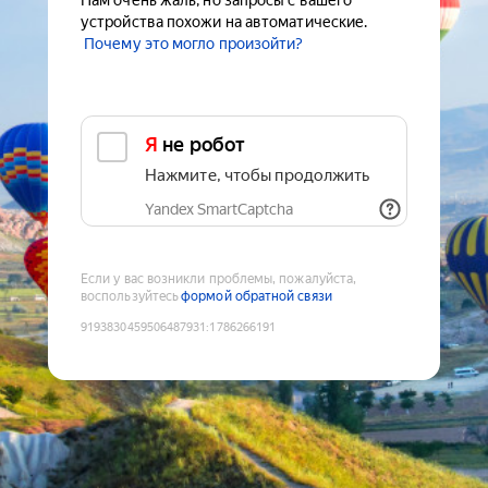
Нам очень жаль, но запросы с вашего
устройства похожи на автоматические.
Почему это могло произойти?
Я не робот
Нажмите, чтобы продолжить
Yandex SmartCaptcha
Если у вас возникли проблемы, пожалуйста,
воспользуйтесь
формой обратной связи
9193830459506487931
:
1786266191