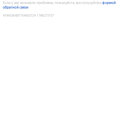
Если у вас возникли проблемы, пожалуйста, воспользуйтесь
формой
обратной связи
9194336887154603724
:
1786273737