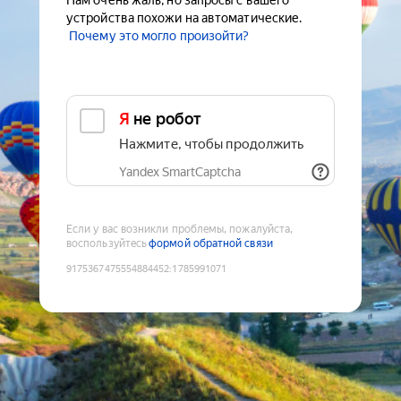
Нам очень жаль, но запросы с вашего
устройства похожи на автоматические.
Почему это могло произойти?
Я не робот
Нажмите, чтобы продолжить
Yandex SmartCaptcha
Если у вас возникли проблемы, пожалуйста,
воспользуйтесь
формой обратной связи
9175367475554884452
:
1785991071