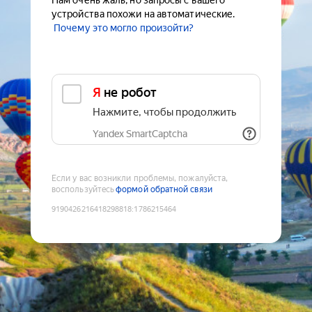
Нам очень жаль, но запросы с вашего
устройства похожи на автоматические.
Почему это могло произойти?
Я не робот
Нажмите, чтобы продолжить
Yandex SmartCaptcha
Если у вас возникли проблемы, пожалуйста,
воспользуйтесь
формой обратной связи
9190426216418298818
:
1786215464