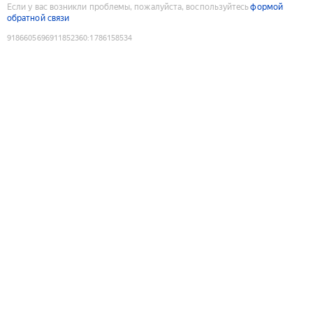
Если у вас возникли проблемы, пожалуйста, воспользуйтесь
формой
обратной связи
9186605696911852360
:
1786158534