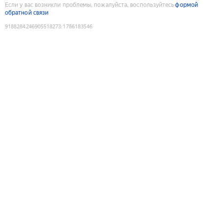
Если у вас возникли проблемы, пожалуйста, воспользуйтесь
формой
обратной связи
9188284246905518273
:
1786183546