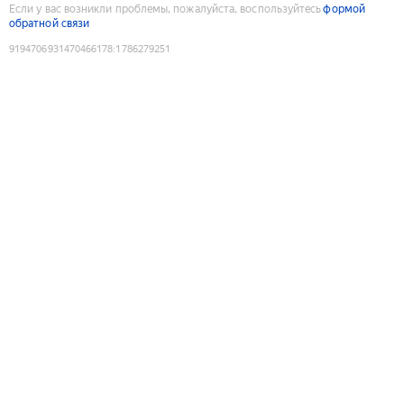
Если у вас возникли проблемы, пожалуйста, воспользуйтесь
формой
обратной связи
9194706931470466178
:
1786279251