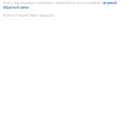
Если у вас возникли проблемы, пожалуйста, воспользуйтесь
формой
обратной связи
9193579710926477888
:
1786262455