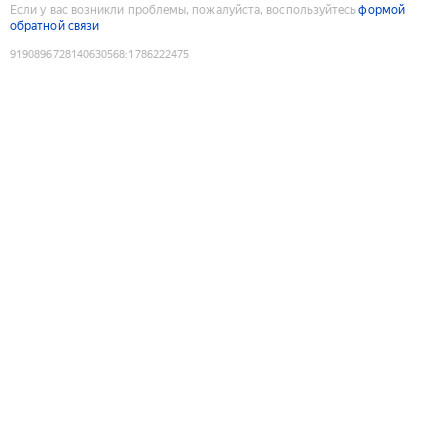
Если у вас возникли проблемы, пожалуйста, воспользуйтесь
формой
обратной связи
9190896728140630568
:
1786222475