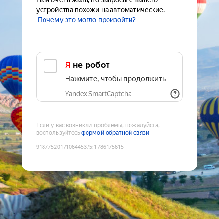
Нам очень жаль, но запросы с вашего
устройства похожи на автоматические.
Почему это могло произойти?
Я не робот
Нажмите, чтобы продолжить
Yandex SmartCaptcha
Если у вас возникли проблемы, пожалуйста,
воспользуйтесь
формой обратной связи
9187752017106445375
:
1786175615