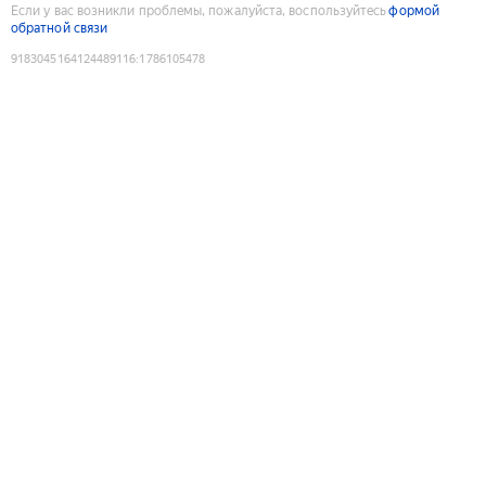
Если у вас возникли проблемы, пожалуйста, воспользуйтесь
формой
обратной связи
9183045164124489116
:
1786105478