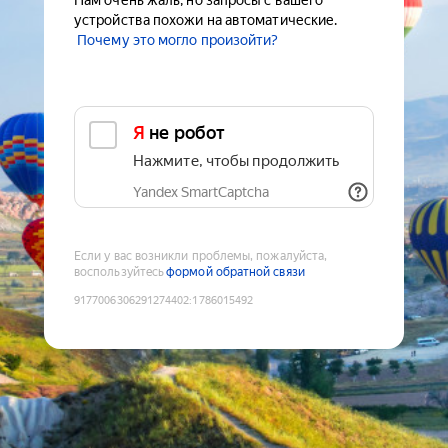
Нам очень жаль, но запросы с вашего
устройства похожи на автоматические.
Почему это могло произойти?
Я не робот
Нажмите, чтобы продолжить
Yandex SmartCaptcha
Если у вас возникли проблемы, пожалуйста,
воспользуйтесь
формой обратной связи
9177006306291274402
:
1786015492