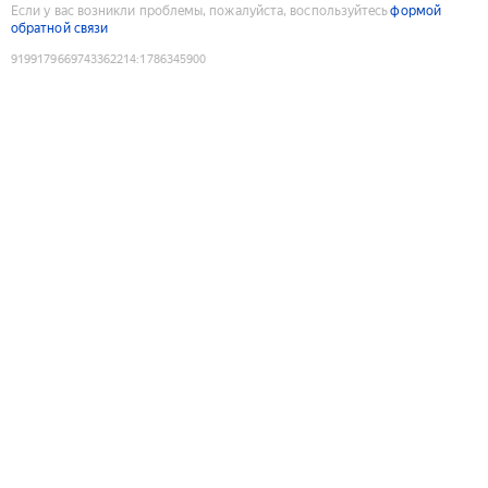
Если у вас возникли проблемы, пожалуйста, воспользуйтесь
формой
обратной связи
9199179669743362214
:
1786345900