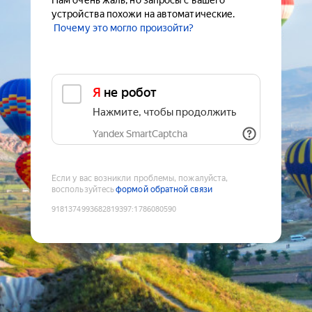
Нам очень жаль, но запросы с вашего
устройства похожи на автоматические.
Почему это могло произойти?
Я не робот
Нажмите, чтобы продолжить
Yandex SmartCaptcha
Если у вас возникли проблемы, пожалуйста,
воспользуйтесь
формой обратной связи
9181374993682819397
:
1786080590