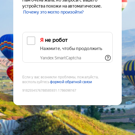
Нам очень жаль, но запросы с вашего
устройства похожи на автоматические.
Почему это могло произойти?
Я не робот
Нажмите, чтобы продолжить
Yandex SmartCaptcha
Если у вас возникли проблемы, пожалуйста,
воспользуйтесь
формой обратной связи
9182554576788585931
:
1786098167