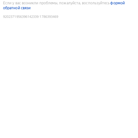
Если у вас возникли проблемы, пожалуйста, воспользуйтесь
формой
обратной связи
9202371956396142339
:
1786393469