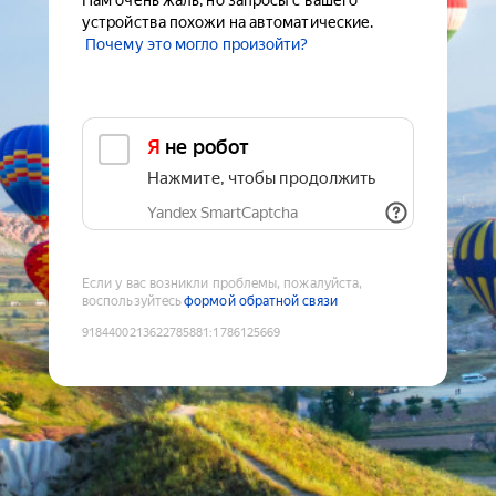
Нам очень жаль, но запросы с вашего
устройства похожи на автоматические.
Почему это могло произойти?
Я не робот
Нажмите, чтобы продолжить
Yandex SmartCaptcha
Если у вас возникли проблемы, пожалуйста,
воспользуйтесь
формой обратной связи
9184400213622785881
:
1786125669