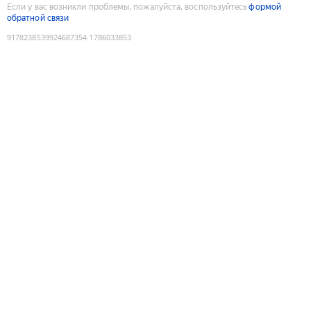
Если у вас возникли проблемы, пожалуйста, воспользуйтесь
формой
обратной связи
9178238539924687354
:
1786033853