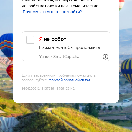
Нам очень жаль, но запросы с вашего
устройства похожи на автоматические.
Почему это могло произойти?
Я не робот
Нажмите, чтобы продолжить
Yandex SmartCaptcha
Если у вас возникли проблемы, пожалуйста,
воспользуйтесь
формой обратной связи
9184230612411373161
:
1786123142