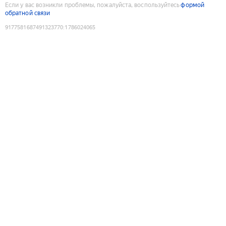
Если у вас возникли проблемы, пожалуйста, воспользуйтесь
формой
обратной связи
9177581687491323770
:
1786024065