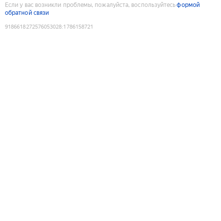
Если у вас возникли проблемы, пожалуйста, воспользуйтесь
формой
обратной связи
9186618272576053028
:
1786158721