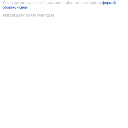
Если у вас возникли проблемы, пожалуйста, воспользуйтесь
формой
обратной связи
9185556269904340796
:
1786142896