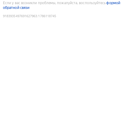
Если у вас возникли проблемы, пожалуйста, воспользуйтесь
формой
обратной связи
9183935497691627963
:
1786118745