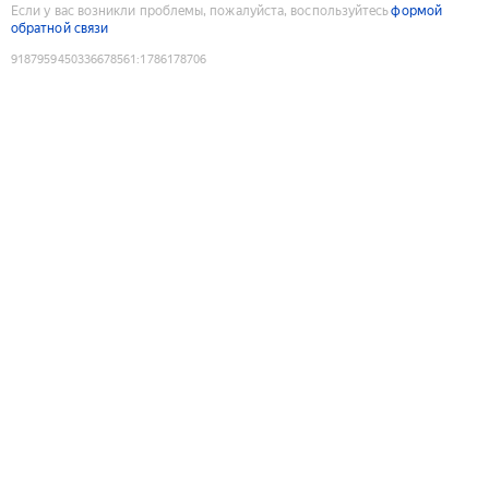
Если у вас возникли проблемы, пожалуйста, воспользуйтесь
формой
обратной связи
9187959450336678561
:
1786178706