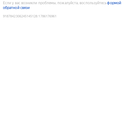
Если у вас возникли проблемы, пожалуйста, воспользуйтесь
формой
обратной связи
9187842306245145128
:
1786176961