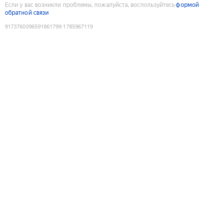
Если у вас возникли проблемы, пожалуйста, воспользуйтесь
формой
обратной связи
9173760096591861799
:
1785967119