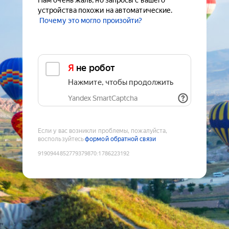
Нам очень жаль, но запросы с вашего
устройства похожи на автоматические.
Почему это могло произойти?
Я не робот
Нажмите, чтобы продолжить
Yandex SmartCaptcha
Если у вас возникли проблемы, пожалуйста,
воспользуйтесь
формой обратной связи
9190944852779379870
:
1786223192