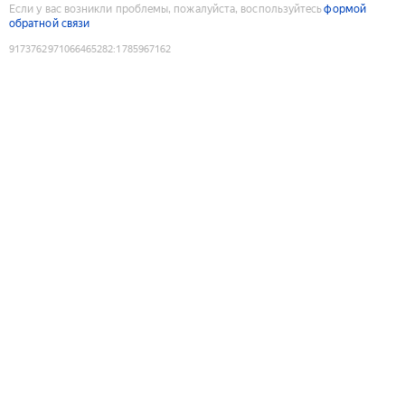
Если у вас возникли проблемы, пожалуйста, воспользуйтесь
формой
обратной связи
9173762971066465282
:
1785967162