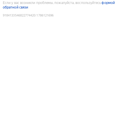
Если у вас возникли проблемы, пожалуйста, воспользуйтесь
формой
обратной связи
9184133546822774420
:
1786121696