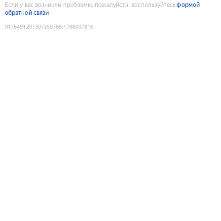
Если у вас возникли проблемы, пожалуйста, воспользуйтесь
формой
обратной связи
9176491207307359766
:
1786007816