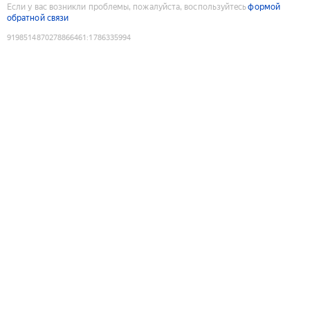
Если у вас возникли проблемы, пожалуйста, воспользуйтесь
формой
обратной связи
9198514870278866461
:
1786335994