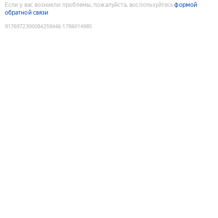
Если у вас возникли проблемы, пожалуйста, воспользуйтесь
формой
обратной связи
9176972300084259446
:
1786014985