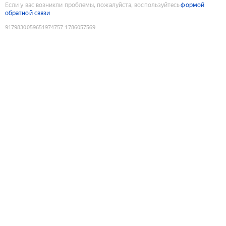
Если у вас возникли проблемы, пожалуйста, воспользуйтесь
формой
обратной связи
9179830059651974757
:
1786057569