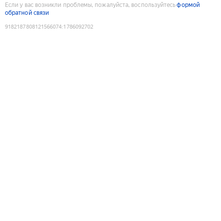
Если у вас возникли проблемы, пожалуйста, воспользуйтесь
формой
обратной связи
9182187808121566074
:
1786092702