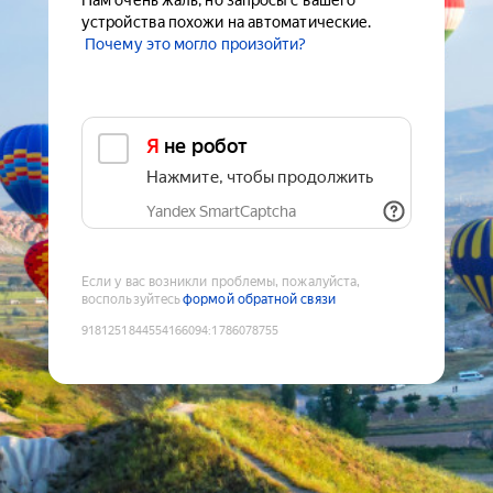
Нам очень жаль, но запросы с вашего
устройства похожи на автоматические.
Почему это могло произойти?
Я не робот
Нажмите, чтобы продолжить
Yandex SmartCaptcha
Если у вас возникли проблемы, пожалуйста,
воспользуйтесь
формой обратной связи
9181251844554166094
:
1786078755