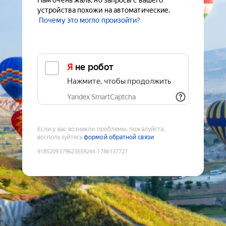
Нам очень жаль, но запросы с вашего
устройства похожи на автоматические.
Почему это могло произойти?
Я не робот
Нажмите, чтобы продолжить
Yandex SmartCaptcha
Если у вас возникли проблемы, пожалуйста,
воспользуйтесь
формой обратной связи
9185209379623559244
:
1786137727