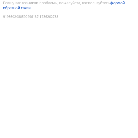
Если у вас возникли проблемы, пожалуйста, воспользуйтесь
формой
обратной связи
9193602080592496137
:
1786262788