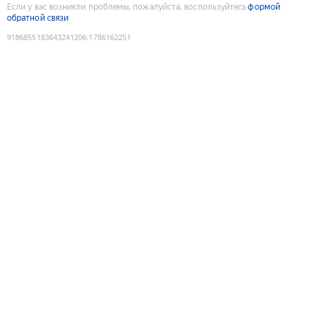
Если у вас возникли проблемы, пожалуйста, воспользуйтесь
формой
обратной связи
9186855183643241206
:
1786162251