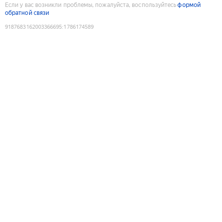
Если у вас возникли проблемы, пожалуйста, воспользуйтесь
формой
обратной связи
9187683162003366695
:
1786174589