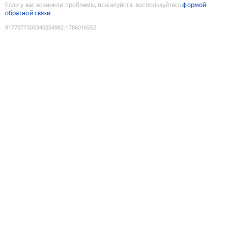
Если у вас возникли проблемы, пожалуйста, воспользуйтесь
формой
обратной связи
9177077500340254982
:
1786016552