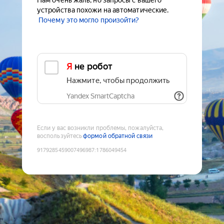
Нам очень жаль, но запросы с вашего
устройства похожи на автоматические.
Почему это могло произойти?
Я не робот
Нажмите, чтобы продолжить
Yandex SmartCaptcha
Если у вас возникли проблемы, пожалуйста,
воспользуйтесь
формой обратной связи
9179285459007496987
:
1786049454