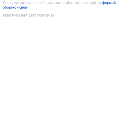
Если у вас возникли проблемы, пожалуйста, воспользуйтесь
формой
обратной связи
9186670406499715997
:
1786159498