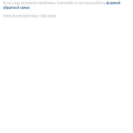
Если у вас возникли проблемы, пожалуйста, воспользуйтесь
формой
обратной связи
9184570616920057498
:
1786128209