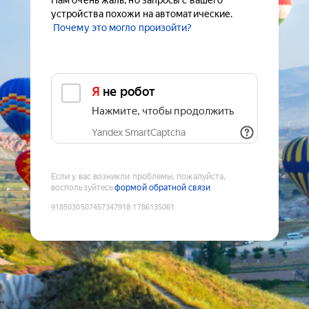
Нам очень жаль, но запросы с вашего
устройства похожи на автоматические.
Почему это могло произойти?
Я не робот
Нажмите, чтобы продолжить
Yandex SmartCaptcha
Если у вас возникли проблемы, пожалуйста,
воспользуйтесь
формой обратной связи
9185030507457347918
:
1786135061