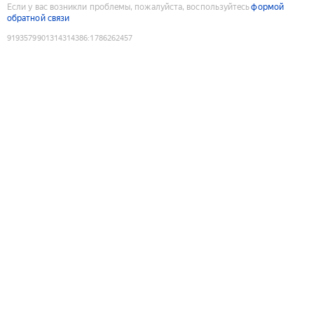
Если у вас возникли проблемы, пожалуйста, воспользуйтесь
формой
обратной связи
9193579901314314386
:
1786262457