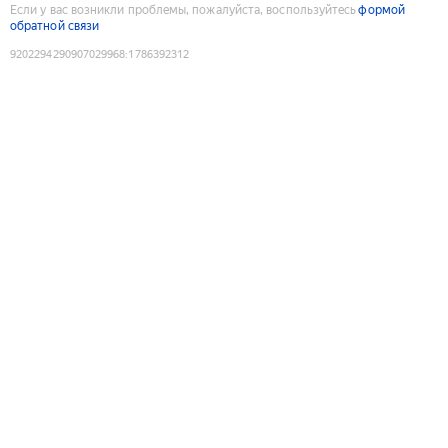
Если у вас возникли проблемы, пожалуйста, воспользуйтесь
формой
обратной связи
9202294290907029968
:
1786392312