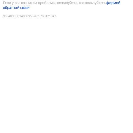
Если у вас возникли проблемы, пожалуйста, воспользуйтесь
формой
обратной связи
9184090001489695576
:
1786121047