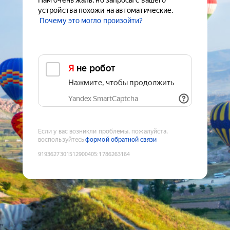
Нам очень жаль, но запросы с вашего
устройства похожи на автоматические.
Почему это могло произойти?
Я не робот
Нажмите, чтобы продолжить
Yandex SmartCaptcha
Если у вас возникли проблемы, пожалуйста,
воспользуйтесь
формой обратной связи
9193627301512900405
:
1786263164